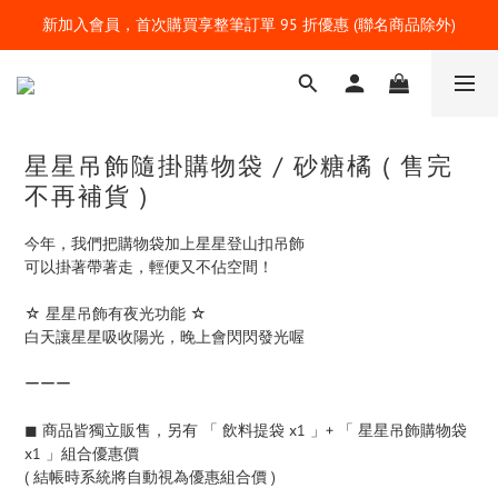
新加入會員，首次購買享整筆訂單 95 折優惠 (聯名商品除外)
星星吊飾隨掛購物袋 / 砂糖橘 ( 售完
不再補貨 )
今年，我們把購物袋加上星星登山扣吊飾
可以掛著帶著走，輕便又不佔空間！
☆ 星星吊飾有夜光功能 ☆
白天讓星星吸收陽光，晚上會閃閃發光喔
ーーー
◼︎ 商品皆獨立販售，另有 「 飲料提袋 x1 」+ 「 星星吊飾購物袋 
x1 」組合優惠價
( 結帳時系統將自動視為優惠組合價 )