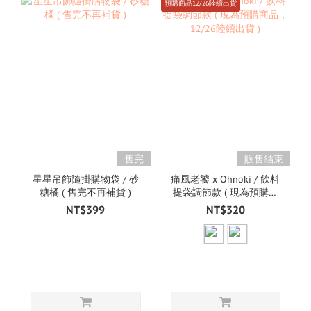
預購商品12/26陸續出貨
售完
販售結束
星星吊飾隨掛購物袋 / 砂
痛風老饕 x Ohnoki / 飲料
糖橘 ( 售完不再補貨 )
提袋調節款 ( 現為預購商
品，12/26陸續出貨 )
NT$399
NT$320