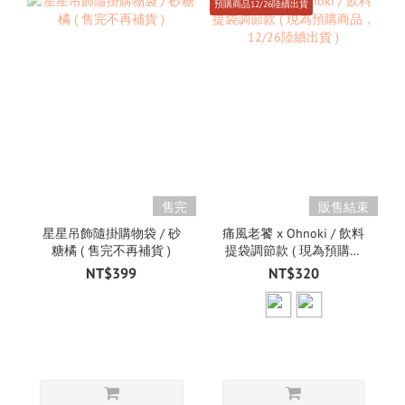
預購商品12/26陸續出貨
售完
販售結束
星星吊飾隨掛購物袋 / 砂
痛風老饕 x Ohnoki / 飲料
糖橘 ( 售完不再補貨 )
提袋調節款 ( 現為預購商
品，12/26陸續出貨 )
NT$399
NT$320